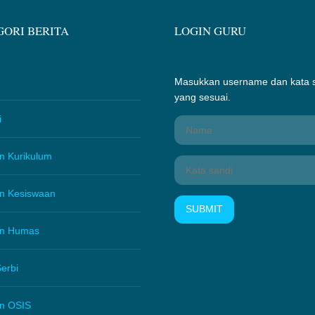
ORI BERITA
LOGIN GURU
Masukkan username dan kata 
yang sesuai.
i
n Kurikulum
an Kesiswaan
SUBMIT
an Humas
erbi
an OSIS