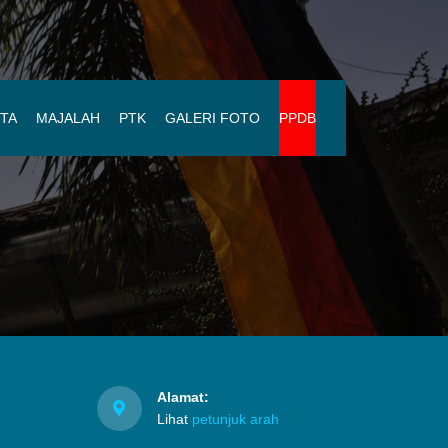
ITA
MAJALAH
PTK
GALERI FOTO
PPDB
Alamat:
Lihat
petunjuk arah