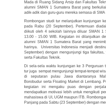
Mada di Ruang Sidang Arsip dan Fakultas Tekn
alumni SMAN 1 Sumatera Barat yang berkuli
adik-adik dan guru-guru mereka semasa di SMA 
Rombongan studi tur melanjutkan kunjungan ke
pada Rabu (20 September). Pertemuan diada
diikuti oleh 4 sekolah lainnya diluar SMAN 1
13.00 - 15.00 WIB. Kegiatan ini dilanjutkan
alumni SMAN 1 Sumatera Barat yang menimba
harinya. Universitas Indonesia menjadi destin
September) dengan mengunjungi tiga fakultas, 
serta Fakultas Teknik.
Di sela-sela waktu kunjungan ke 3 Perguruan ti
tur juga sempat mengunjungi tempat-tempat wis
di seputaran pulau Jawa diantaranya Mal
Borobudur serta Floating Market di Lembang. P
kegiatan ini mengaku puas dengan perja
mendapatkan motivasi lebih untuk mengikuti pe
mahasiswa di UI, UGM maupun ITB. Rombongan
Panjang pada Sabtu (23 September) dengan men