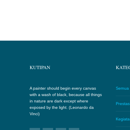
KUTIPAN
KATEG
A painter should begin every canvas
Semua
with a wash of black, because all things
in nature are dark except where
Prestas
exposed by the light. (Leonardo da
Vinci)
Kegiata