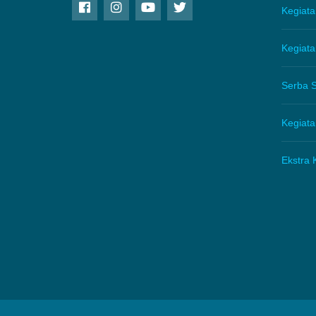
Kegiat
Kegiat
Serba S
Kegiat
Ekstra 