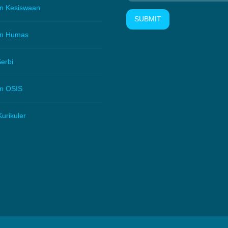
an Kesiswaan
SUBMIT
an Humas
erbi
an OSIS
Kurikuler