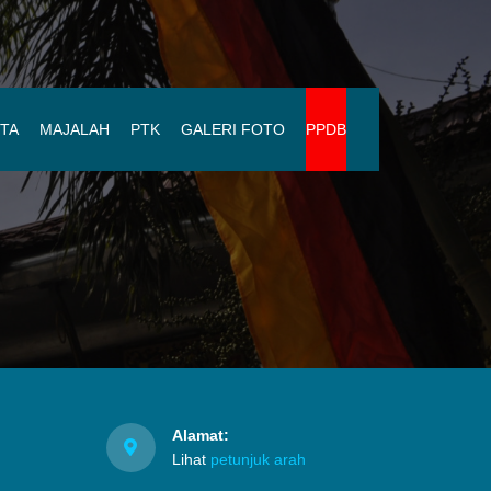
ITA
MAJALAH
PTK
GALERI FOTO
PPDB
Alamat:
Lihat
petunjuk arah